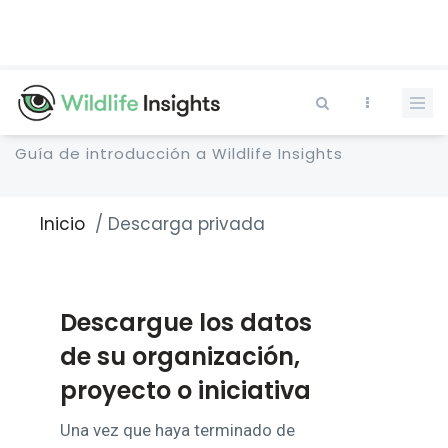
Pasar
al
contenido
principal
Guía de introducción a Wildlife Insights
Inicio
Descarga privada
Sobrescribir
enlaces
de
ayuda
Descargue los datos
a
la
de su organización,
navegación
proyecto o iniciativa
Una vez que haya terminado de