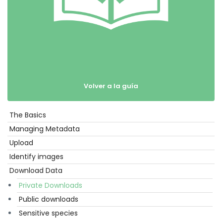
Volver a la guía
The Basics
Empezar
Managing Metadata
Upload
Identify images
Download Data
Private Downloads
Public downloads
Sensitive species