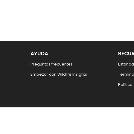
AYUDA
RECU
Preguntas frecuentes
Estánda
Empezar con Wildlife Insights
Término
Política