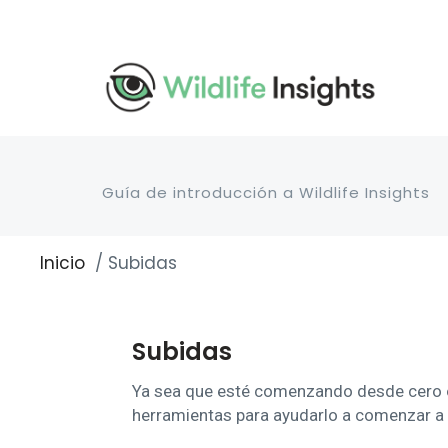
Pasar
al
contenido
principal
Guía de introducción a Wildlife Insights
Inicio
Subidas
Sobrescribir
enlaces
de
ayuda
Subidas
a
la
Ya sea que esté comenzando desde cero o 
navegación
herramientas para ayudarlo a comenzar a