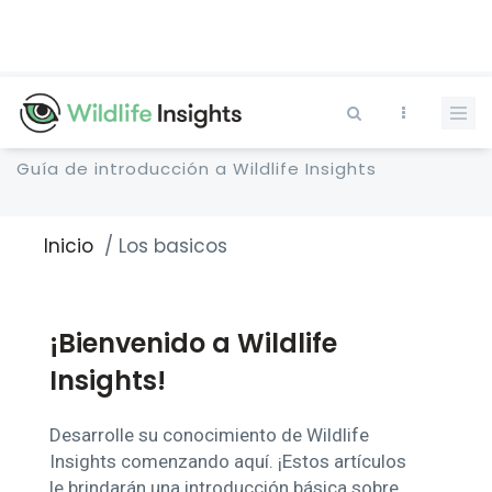
Pasar
al
contenido
principal
Guía de introducción a Wildlife Insights
Inicio
Los basicos
Sobrescribir
enlaces
de
ayuda
¡Bienvenido a Wildlife
a
la
Insights!
navegación
Desarrolle su conocimiento de Wildlife
Insights comenzando aquí. ¡Estos artículos
le brindarán una introducción básica sobre