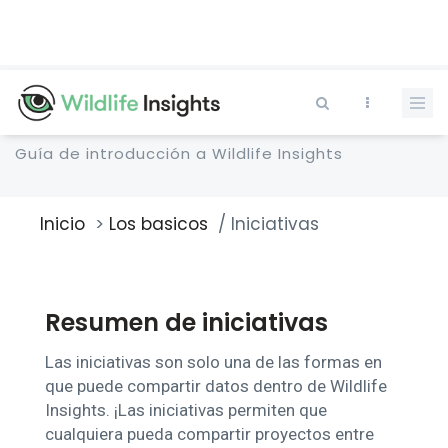
Pasar
al
contenido
principal
Guía de introducción a Wildlife Insights
Inicio
Los basicos
Iniciativas
Sobrescribir
enlaces
de
ayuda
Resumen de iniciativas
a
la
navegación
Las iniciativas son solo una de las formas en
que puede compartir datos dentro de Wildlife
Insights. ¡Las iniciativas permiten que
cualquiera pueda compartir proyectos entre