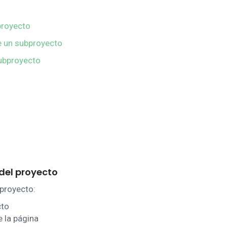
proyecto
e un subproyecto
ubproyecto
del proyecto
 proyecto:
cto
e la página