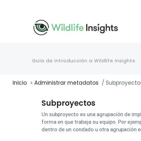
Pasar
al
contenido
principal
Guía de introducción a Wildlife Insights
Inicio
Administrar metadatos
Subproyecto
Sobrescribir
enlaces
de
Subproyectos
ayuda
a
Un subproyecto es una agrupación de impl
la
forma en que trabaja su equipo. Por ejem
navegación
dentro de un condado u otra agrupación e