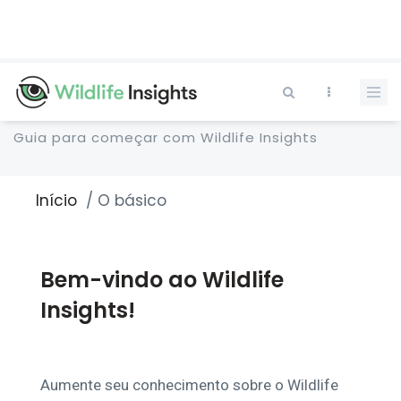
Pular
para
o
conteúdo
principal
Guia para começar com Wildlife Insights
Início
O básico
Trilha
de
navegação
Bem-vindo ao Wildlife
Insights!
Aumente seu conhecimento sobre o Wildlife